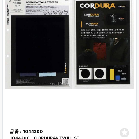
品番：1044200
1044200 CORDURA® TWILL ST...