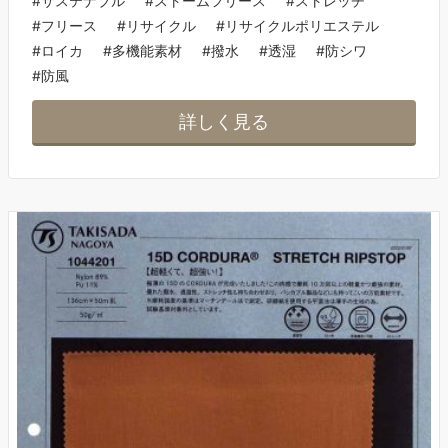
#サステナブル
#ストームフリース
#ストレッチ
#フリース
#リサイクル
#リサイクルポリエステル
#ロイカ
#多機能素材
#撥水
#透湿
#防シワ
#防風
詳しく見る