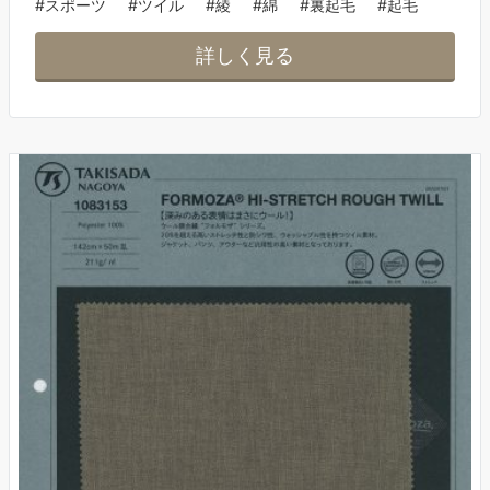
#スポーツ
#ツイル
#綾
#綿
#裏起毛
#起毛
詳しく見る