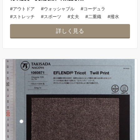
#アウトドア
#ウォッシャブル
#コーデュラ
#ストレッチ
#スポーツ
#丈夫
#二重織
#撥水
詳しく見る