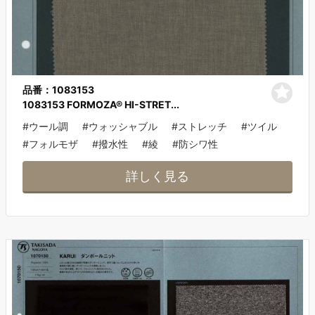
品番：1083153
1083153 FORMOZA® HI-STRET...
#ウール調
#ウォッシャブル
#ストレッチ
#ツイル
#フォルモザ
#撥水性
#綾
#防シワ性
詳しく見る