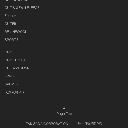
CUT & SEWN FLEECE
Formoza
OUTER
RE：NEWOOL
SPORTS
COOL
COOL DOTS
CUT and SEWN
EVALET
SPORTS
天然素材MIX
Page Top
TAKISADA CORPORATION
紳士服地部10課