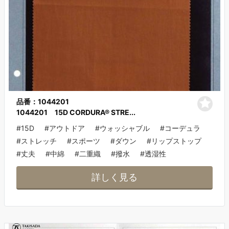
品番：1044201
1044201 15D CORDURA® STRE...
#15D
#アウトドア
#ウォッシャブル
#コーデュラ
#ストレッチ
#スポーツ
#ダウン
#リップストップ
#丈夫
#中綿
#二重織
#撥水
#透湿性
詳しく見る