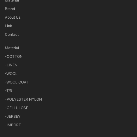
Material
Brand
About Us
Link
Contact
Material
-COTTON
-LINEN
-WOOL
-WOOL COAT
-T/R
-POLYESTER NYLON
-CELLULOSE
-JERSEY
-IMPORT