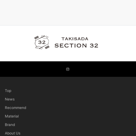
Top
News
Recommend
Material
Brand
About Us