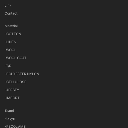
Link
Contact
Material
-COTTON
-LINEN
-WOOL
-WOOL COAT
-T/R
-POLYESTER NYLON
-CELLULOSE
-JERSEY
-IMPORT
Brand
-tksyn
-PECOLAMB