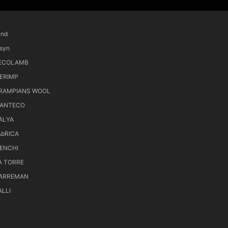
and
ksyn
ECOLAMB
ERIMP
RAMPIANS WOOL
ANTECO
ALYA
AbRICA
ENCHI
A TORRE
ARREMAN
ALLI