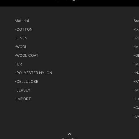
Material
Br
-COTTON
-t
-LINEN
-P
-WOOL
-M
-WOOL COAT
-G
-T/R
-M
-POLYESTER NYLON
-N
-CELLULOSE
-F
-JERSEY
-M
-IMPORT
-L
-C
-B