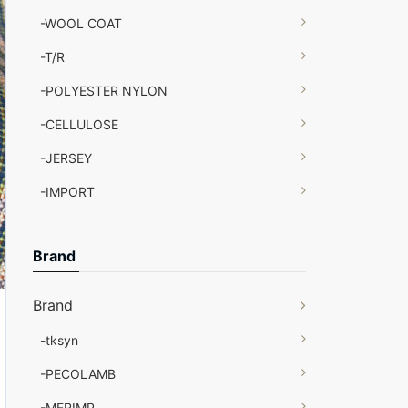
-WOOL COAT
-T/R
-POLYESTER NYLON
-CELLULOSE
-JERSEY
-IMPORT
Brand
Brand
-tksyn
-PECOLAMB
-MERIMP