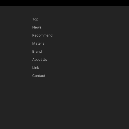
Top
News
Recommend
Material
Brand
About Us
Link
Contact