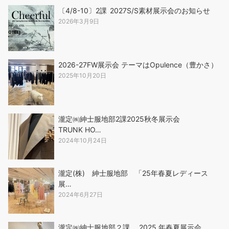
〔4/8-10〕2課 2027S/S素材展示会のお知らせ
2026年3月9日
2026-27FW展示会 テーマはOpulence（豊かさ）
2025年10月20日
瀧定㈱紳士服地部2課2025秋冬展示会
TRUNK HO…
2024年10月24日
瀧定(株) 紳士服地部 「25年春夏レディース
展…
2024年6月27日
瀧定㈱紳士服地部２課 2025 年春夏展示会