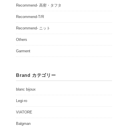
Recommend- 高密・タフタ
Recommend-T/R
Recommend- ニット
Others
Garment
Brand カテゴリー
blanc bijoux
Legi-ro
VIATORE
Balgman