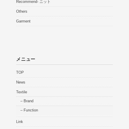
Recommend- ニット
Others
Garment
メニュー
TOP
News
Textile
– Brand
– Function
Link