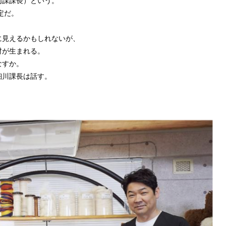
同課課長）という。
定だ。
に見えるかもしれないが、
材が生まれる。
なすか。
細川課長は話す。