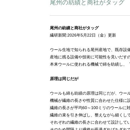
尾州の紡績と商社がタッグ
尾州の紡績と商社がタッグ
繊研新聞:2026年5月22日（金）更新
ウール生地で知られる尾州産地で、既存設
産地に残る設備や技術に可能性を見いだす
本来ウールに使われる機械で綿を紡績し、
原理は同じだが
ウールも綿も紡績の原理は同じだが、ウー
機械が繊維の長さや性質に合わせた仕様に
繊維の長さが平均60～100ミリのウールに対
繊維の束を引き伸ばし、整えながら細くし
それぞれの繊維の長さに合わせて設計して
そのため間隔より繊維が長過ぎればちぎれ