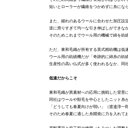
短いとローラーが繊維をつかめずに糸にな
また、縮れのあるウールに合わせた加圧設
逆に滑りすぎて均一な引き伸ばしができな
そのためこれまでウール用の機械で綿を紡
ただ、東和毛織が所有する英式精紡機は低
ウール用の紡績機だが「奇跡的に綿糸の紡
生産性の高い仏式が多く使われるなか、同社
低速だからこそ
東和毛織が異素材への応用に挑戦した背景
同社はウールや獣毛を中心としたニット糸
「どうしても春夏向けが弱い」（渡邉淳一
そのため春夏に適した糸開発に力を入れて