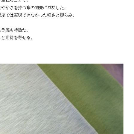
を重ねることで、
なやかさを持つ糸の開発に成功した。
綿糸では実現できなかった軽さと膨らみ、
ムラ感も特徴だ。
」と期待を寄せる。