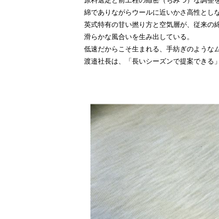
原料選定と前工程の緻密（ちみつ）な調整
綿でありながらウールに近いかさ高性とし
英式特有の甘い撚り方と空気層が、従来の
滑らかな風合いを生み出している。
低速だからこそ生まれる、手紡ぎのような
渡邉社長は、「長いシーズンで提案できる