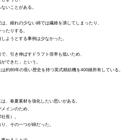
らないことがある。
定は、縮れの少ない綿では繊維を潰してしまったり、
かったりする。
績しようとする事例は少なかった。
速で、引き伸ばすドラフト倍率も低いため、
績ができた」という。
は約80年の長い歴史を持つ英式精紡機を400錘所有している。
には、春夏素材を強化したい思いがある。
がメインのため、
郎社長）。
おり、その一つが綿だった。