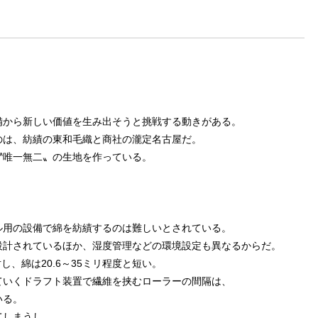
備から新しい価値を生み出そうと挑戦する動きがある。
のは、紡績の東和毛織と商社の瀧定名古屋だ。
〝唯一無二〟の生地を作っている。
ル用の設備で綿を紡績するのは難しいとされている。
設計されているほか、湿度管理などの環境設定も異なるからだ。
し、綿は20.6～35ミリ程度と短い。
ていくドラフト装置で繊維を挟むローラーの間隔は、
いる。
てしまうし、